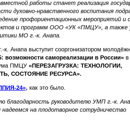
овместной работы станет реализация госуда
асти духовно-нравственного воспитания под
ведение профориентационных мероприятий и
ектов и программ ООО «УК «ПМЦУ», а также 
итики МО г.-к. Анапа.
.-к. Анапа выступит сооргонизатором молодёж
: возможности самореализации в России»
в
рума ПМЦУ
«ПЕРЕЗАГРУЗКА: ТЕХНОЛОГИИ,
Ь, СОСТОЯНИЕ РЕСУРСА».
ПИЯ-24»,
как это было.
ю благодарность руководителю УМП г.-к. Ан
и надеемся на плодотворное сотрудничество