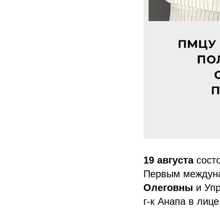
19 августа
сост
Первым междун
Олеговны
и Упр
г-к Анапа в лиц