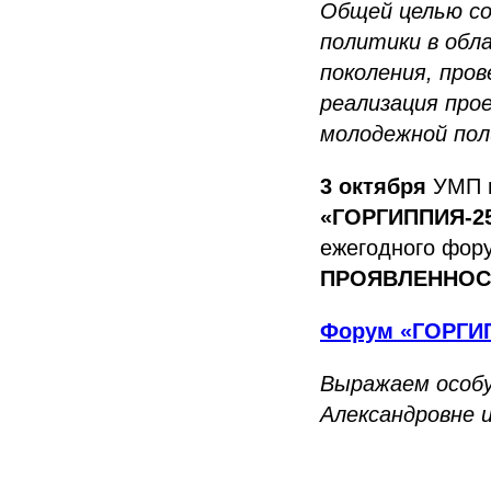
Общей целью с
политики в обл
поколения, про
реализация про
молодежной пол
3 октября
УМП г
«ГОРГИППИЯ-25
ежегодного фо
ПРОЯВЛЕННОСТ
Форум «ГОРГИП
Выражаем особу
Александровне 