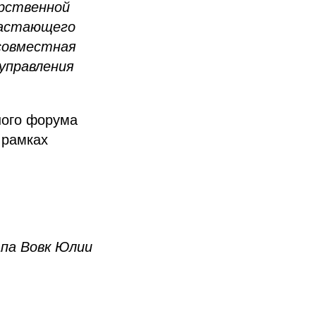
рственной
растающего
совместная
управления
ного форума
 рамках
апа Вовк Юлии