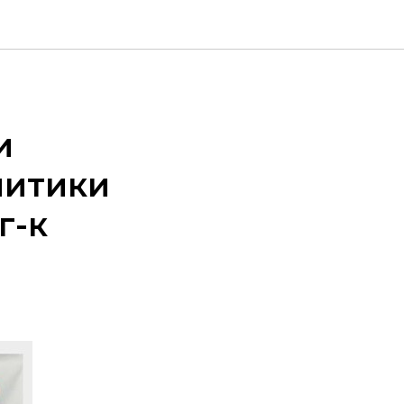
и
литики
г-к