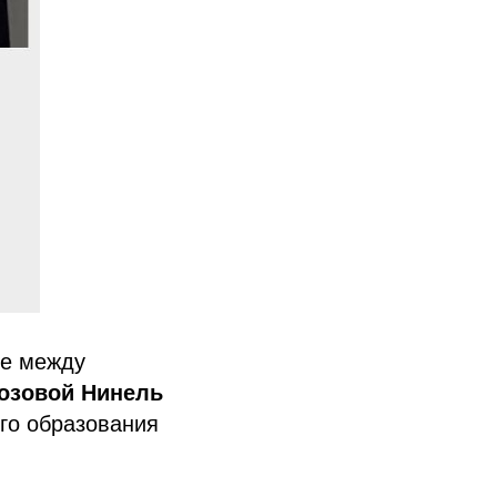
ве между
озовой Нинель
го образования