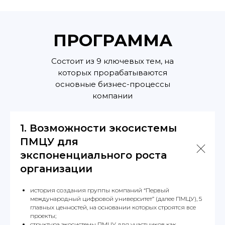
ПРОГРАММА
Состоит из 9 ключевых тем, на
которых прорабатываются
основные бизнес-процессы
компании
1.
Возможности экосистемы
ПМЦУ для
экспоненциального роста
организации
история создания группы компаний “Первый
международный цифровой университет” (далее ПМЦУ), 5
главных ценностей, на основании которых строятся все
проекты;
структура экосистемы ПМЦУ для участников как